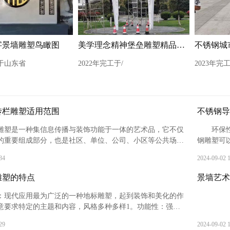
字景墙雕塑鸟瞰图
美学理念精神堡垒雕塑精品展示
工于山东省
2022年完工于/
2023年完
传栏雕塑适用范围
不锈钢导
栏雕塑‌是一种集信息传播与装饰功能于一体的艺术品，它不仅
‌环
的重要组成部分，也是社区、单位、公司、小区等公共场所
钢雕塑可
牌。宣传栏雕塑的设计旨在为不同组织和个人提供一个宣传
护环境‌。
34
2024-09-02 
宣传效果和信息传递效率。
雕塑的特点
景墙艺术
性‌：现代应用最为广泛的一种地标雕塑，起到装饰和美化的作
要求特定的主题和内容，风格多种多样‌1。‌功能性‌：强调
20世纪中叶以来出现的雕塑性建筑，具有很强的功能性‌1。
29
2024-09-02 